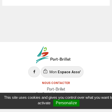
Mon
Espace Asso'
NOUS CONTACTER
Port-Brillet
Parc Doct. Alphonse Augeard
This site uses cookies and gives you control over what you want t
53410 Port-Brillet
activate
Personalize
02.43.68.82.57