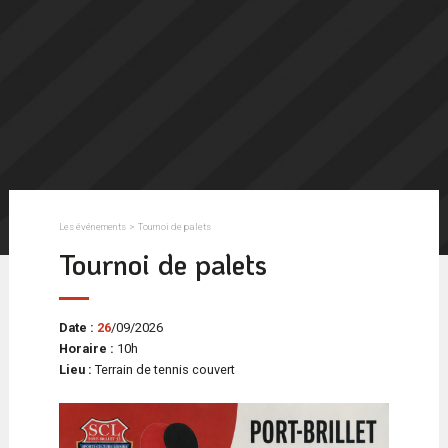
Les événements
>
Tournoi de palets
Tournoi de palets
Date :
2
6
/
0
9
/
2
0
2
6
Horaire :
10h
Lieu :
Terrain de tennis couvert