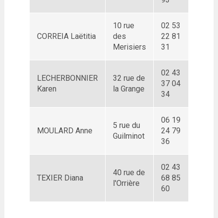
10 rue
02 53
CORREIA Laëtitia
des
22 81
Merisiers
31
02 43
LECHERBONNIER
32 rue de
37 04
Karen
la Grange
34
06 19
5 rue du
MOULARD Anne
24 79
Guilminot
36
02 43
40 rue de
TEXIER Diana
68 85
l'Orrière
60