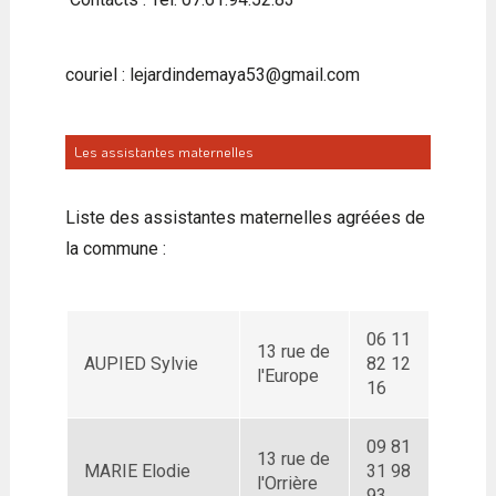
couriel : lejardindemaya53@gmail.com
Les assistantes maternelles
Liste des assistantes maternelles agréées de
la commune :
06 11
13 rue de
AUPIED Sylvie
82 12
l'Europe
16
09 81
13 rue de
MARIE Elodie
31 98
l'Orrière
93