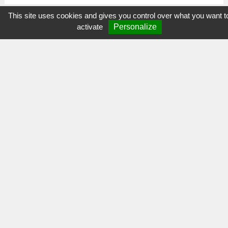
This site uses cookies and gives you control over what you want t
activate
Personalize
Mon
Espace Asso'
NOUS CONTACTER
Port-Brillet
Parc Doct. Alphonse Augeard
53410 Port-Brillet
02.43.68.82.57