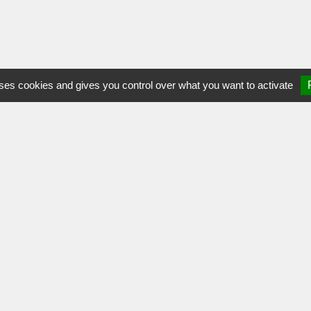
uses cookies and gives you control over what you want to activate
NOUS CON
Port-Brille
Parc Doct. A
53410 Port-Br
02.43.68.82.
Mon
Espace Asso'
Mentions légales
Protection des données
Projet so
Crédits Agence de communication
Plan du site
Gest