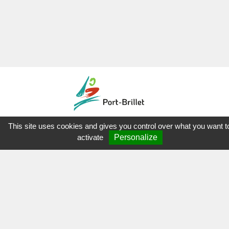
This site uses cookies and gives you control over what you want t
Mon
Espace Asso'
activate
Personalize
NOUS CONTACTER
Port-Brillet
Parc Doct. Alphonse Augeard
53410 Port-Brillet
02.43.68.82.57