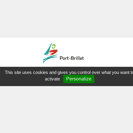
This site uses cookies and gives you control over what you want t
Mon
Espace Asso'
activate
Personalize
NOUS CONTACTER
Port-Brillet
Parc Doct. Alphonse Augeard
53410 Port-Brillet
02.43.68.82.57