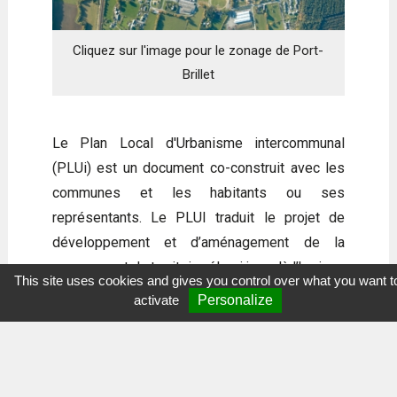
Cliquez sur l'image pour le zonage de Port-
Brillet
Le Plan Local d'Urbanisme intercommunal
(PLUi) est un document co-construit avec les
communes et les habitants ou ses
représentants. Le PLUI traduit le projet de
développement et d’aménagement de la
commune et du territoire élargi jusqu'à l’horizon
This site uses cookies and gives you control over what you want t
2030. Il définit les grandes orientations en
activate
Personalize
matière d'équipement public, d'habitat, de
déplacement, de développement économique…
Zonage PLUi Port-Brillet