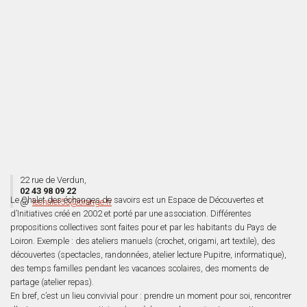
22 rue de Verdun,
02 43 98 09 22
Le Chalet des échanges de savoirs est un Espace de Découvertes et
@
lechalet53@orange.fr
d’Initiatives créé en 2002 et porté par une association. Différentes
propositions collectives sont faites pour et par les habitants du Pays de
Loiron. Exemple : des ateliers manuels (crochet, origami, art textile), des
découvertes (spectacles, randonnées, atelier lecture Pupitre, informatique),
des temps familles pendant les vacances scolaires, des moments de
partage (atelier repas).
En bref, c’est un lieu convivial pour : prendre un moment pour soi, rencontrer