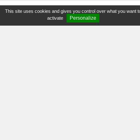
This site uses cookies and gives you control over what you want t
activate
Personalize
Mon
Espace Asso'
NOUS CONTACTER
Port-Brillet
Parc Doct. Alphonse Augeard
53410 Port-Brillet
02.43.68.82.57
Mentions légales
Protection des données
Projet soutenu par France-Relance
Crédits Agence de communication