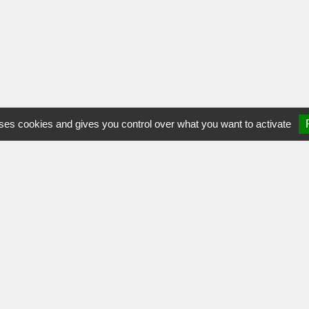
uses cookies and gives you control over what you want to activate
NOUS CON
Port-Brille
Parc Doct. A
53410 Port-Br
02.43.68.82.
Mon
Espace Asso'