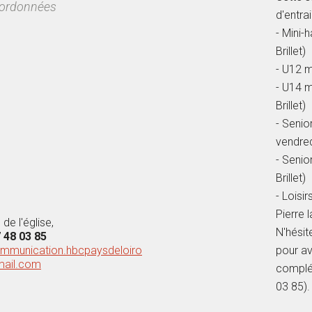
ordonnées
d'entra
- Mini-
Brillet)
- U12 m
- U14 m
Brillet)
- Senio
vendred
- Senio
Brillet)
- Loisi
Pierre 
de l'église,
N'hésit
 48 03 85
mmunication.hbcpaysdeloiro
pour av
ail.com
complé
03 85).