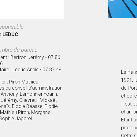
sponsable
s
LEDUC
mbre du bureau
dent : Bertron Jérémy - 07 86
06
taire : Leduc Anaïs - 07 87 48
Le Hand
1991, f
ier : Piron Mathieu
 du conseil d'administration
de Port
 Anthony, Lemonnier Yoann,
et coll
 Jérémy, Chevreuil Mickaël,
Il est p
naïs, Elodie Béasse, Elodie
champi
Mathieu Piron, Morgane
Sophie Jagorel
Etant u
pratiqu
Cette 