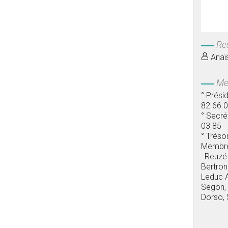
Re
Anaï
Me
° Prési
82 66 
° Secré
03 85
° Trésor
Membres
: Reuzé
Bertron
Leduc A
Segon, 
Dorso, 