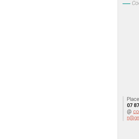
Co
Place 
07 87
@
co
n@gm