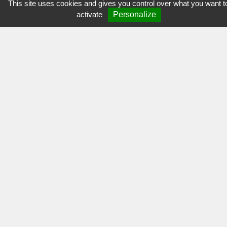
This site uses cookies and gives you control over what you want t
activate
Personalize
Mon
Espace Asso'
NOUS CONTACTER
Port-Brillet
Parc Doct. Alphonse Augeard
53410 Port-Brillet
02.43.68.82.57